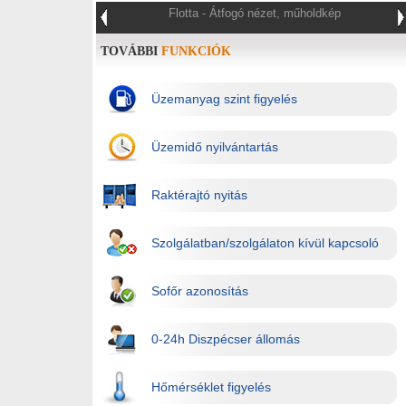
Flotta - Átfogó nézet, műholdkép
TOVÁBBI
FUNKCIÓK
Üzemanyag szint figyelés
Üzemidő nyilvántartás
Raktérajtó nyitás
Szolgálatban/szolgálaton kívül kapcsoló
Sofőr azonosítás
0-24h Diszpécser állomás
Hőmérséklet figyelés