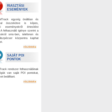
RIASZTÁSI
ESEMÉNYEK
olTrack egység önállóan és
óval összekötve is képes,
ási eseményekről értesítést
. A felhasználó igénye szerint a
sokról sms-ben, telefonon és
diszpécser központra kaphat
st.
részletek
SAJÁT POI
PONTOK
lTrack rendszer felhasználóinak
égük van saját POI pontokat,
ket beállítani.
részletek