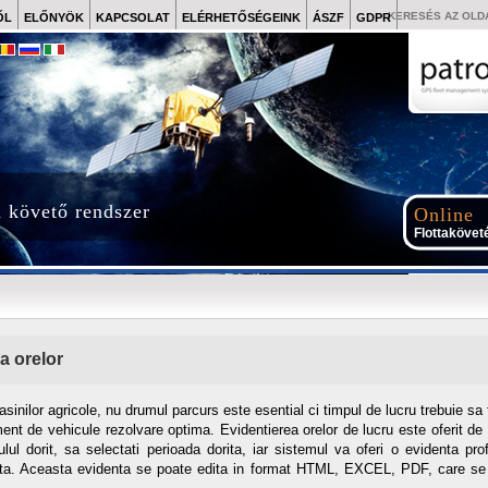
KERESÉS AZ OLD
ŐL
ELŐNYÖK
KAPCSOLAT
ELÉRHETŐSÉGEINK
ÁSZF
GDPR
a követő rendszer
Online
Flottakövet
a orelor
asinilor agricole, nu drumul parcurs este esential ci timpul de lucru trebuie sa 
ent de vehicule rezolvare optima. Evidentierea orelor de lucru este oferit d
lul dorit, sa selectati perioada dorita, iar sistemul va oferi o evidenta pro
ita. Aceasta evidenta se poate edita in format HTML, EXCEL, PDF, care se