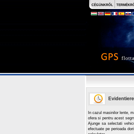
CÉGÜNKRŐL
TERMÉKR
flott
Evidentiere
In cazul masinilor lente, m
ofera si pentru acest segm
Ajunge sa selectati vehicu
efectuate pe perioada dor