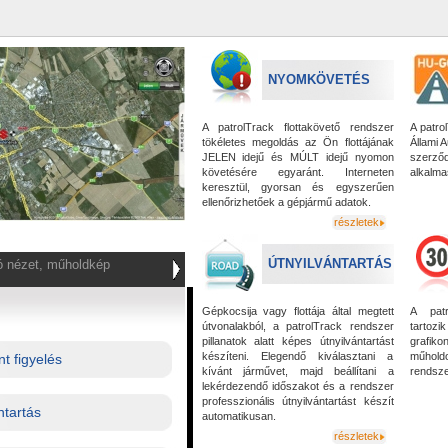
NYOMKÖVETÉS
A patrolTrack flottakövető rendszer
A patro
tökéletes megoldás az Ön flottájának
Állami 
JELEN idejű és MÚLT idejű nyomon
szerződ
követésére egyaránt. Interneten
alkalma
keresztül, gyorsan és egyszerűen
ellenőrizhetőek a gépjármű adatok.
részletek
ÚTNYILVÁNTARTÁS
gó nézet, műholdkép
Gépkocsija vagy flottája által megtett
A patr
útvonalakból, a patrolTrack rendszer
tartozi
pillanatok alatt képes útnyilvántartást
grafiko
készíteni. Elegendő kiválasztani a
műhol
t figyelés
kívánt járművet, majd beállítani a
rendsze
lekérdezendő időszakot és a rendszer
professzionális útnyilvántartást készít
ntartás
automatikusan.
részletek