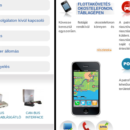
FLOTTAKÖVETÉS
ás
OKOSTELEFONON,
TÁBLAGÉPEN
olgálaton kívül kapcsoló
Kövesse flottáját okostelefonon
A patr
keresztül rendkívül könnyen és
riaszt
egyszerűen.
riaszt
ás
küldeni
riasztá
saját 
értesíté
részletek
er állomás
yelés
A patro
lehetős
területe
BUS
CAN-BUS
RABLÁSGÁTLÓ
INTERFACE