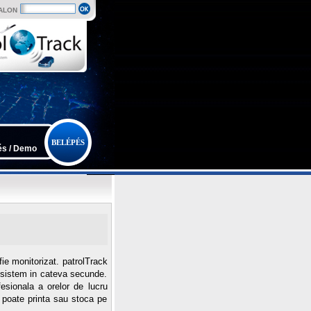
ALON
BELÉPÉS
és / Demo
fie monitorizat. patrolTrack
e sistem in cateva secunde.
fesionala a orelor de lucru
 poate printa sau stoca pe