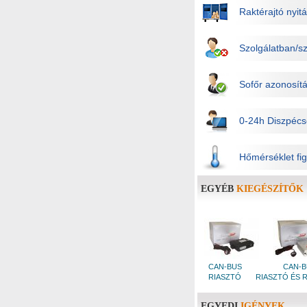
Raktérajtó nyit
Szolgálatban/sz
Sofőr azonosít
0-24h Diszpécs
Hőmérséklet fig
EGYÉB
KIEGÉSZÍTŐK
CAN-BUS
CAN-
RIASZTÓ
RIASZTÓ ÉS 
EGYEDI
IGÉNYEK