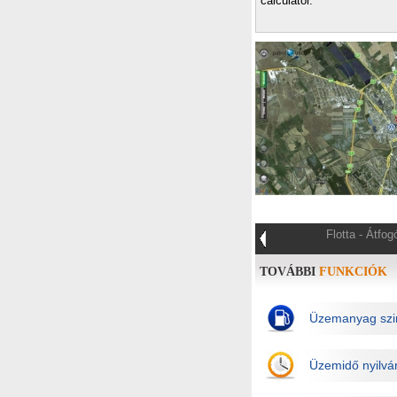
calculator.
Flotta - Átfo
TOVÁBBI
FUNKCIÓK
Üzemanyag szin
Üzemidő nyilvá