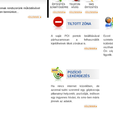
ÉRTESÍTÉS
TELEFON
SMS
SZÁMÍTÓGÉPRE
HÍVÁS
ÉRTESÍTÉS
 vannak rendszerünk működésével
en bennünket...
részletek
részletek
részletek
részletek
TILTOTT ZÓNA
A saját POI pontok beállításával
Ezzel 
párhuzamosan a felhasználók
szintek
kijelölhetnek tiltott zónákat is.
különbö
oszthat
részletek
Ön cég
figyelik
POZÍCIÓ
LEKÉRDEZÉS
Ha nincs internet közelében, de
azonnal tudni szeretné egy gépkocsija
pillanatnyi helyzetét, pozícióját, indítson
egy ingyenes hívást, és sms-ben máris
jönnek az adatok.
részletek