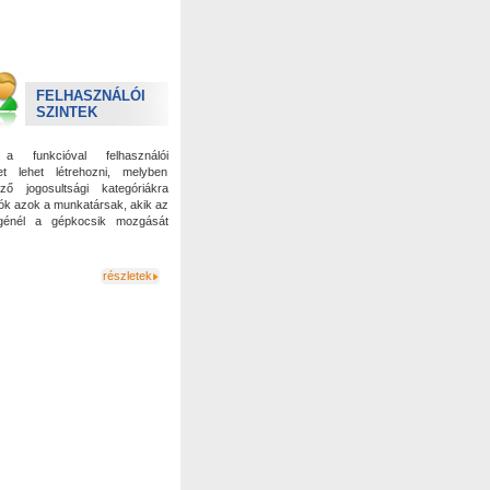
FELHASZNÁLÓI
SZINTEK
a funkcióval felhasználói
et lehet létrehozni, melyben
ző jogosultsági kategóriákra
ók azok a munkatársak, akik az
énél a gépkocsik mozgását
.
részletek