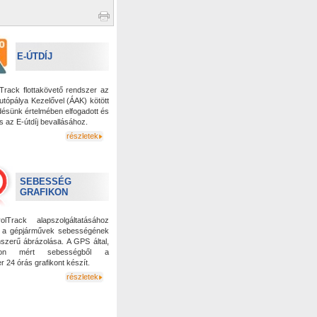
E-ÚTDÍJ
lTrack flottakövető rendszer az
Autópálya Kezelővel (ÁAK) kötött
ésünk értelmében elfogadott és
s az E-útdíj bevallásához.
részletek
SEBESSÉG
GRAFIKON
olTrack alapszolgáltatásához
k a gépjárművek sebességének
nszerű ábrázolása. A GPS által,
don mért sebességből a
r 24 órás grafikont készít.
részletek