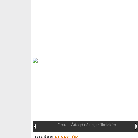
Flotta - Átfogó nézet, műholdkép
TOVÁBBI
FUNKCIÓK