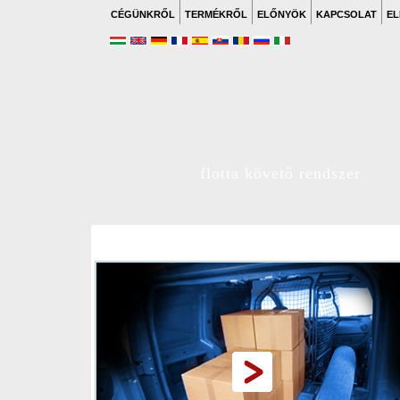
CÉGÜNKRŐL
TERMÉKRŐL
ELŐNYÖK
KAPCSOLAT
EL
flotta követő rendszer