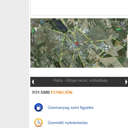
Flotta - Átfogó nézet, műholdkép
TOVÁBBI
FUNKCIÓK
Üzemanyag szint figyelés
Üzemidő nyilvántartás